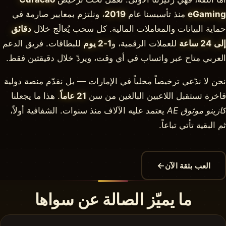
eGaming
منذ تأسيسنا عام
2019
، ونلتزم بمعايير صارمة في
حماية البيانات والمعاملات المالية. كل سحب يُعالَج خلال
دقائق
إلى 24 ساعة
للعملات الرقمية، و
1-2 يوم
للبطاقات. فريق الدعم
العربي متاح عبر واتساب في أي وقت، ويردّ خلال دقيقتين فقط.
نحن لا ندّعي ترخيصاً محلياً في الإمارات — بل نقدّم منصة دولية
فاخرة تستقبل اللاعبين البالغين من سن
21 عاماً
. هذا ما يجعلنا
كازينو موثوق AE
يعتمد عليه الآلاف منذ سنوات. الشفافية أولاً،
ثم البقية تأتي تباعاً.
←
العب بثقة الآن
ما يميّز الصالة عن سواها