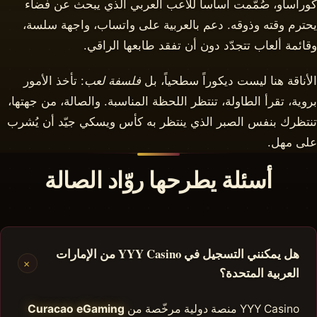
كوراساو، صُمّمت أساساً للاعب العربي الذي يبحث عن فضاء
يحترم وقته وذوقه. دعم بالعربية على واتساب، واجهة سلسة،
وقائمة ألعاب تتجدّد دون أن تفقد طابعها الراقي.
الأناقة هنا ليست ديكوراً سطحياً، بل
فلسفة لعب
: تأخذ الأمور
بروية، تقرأ الطاولة، تنتظر اللحظة المناسبة. والصالة، من جهتها،
تنتظرك بنفس الصبر الذي ينتظر به كأس ويسكي جيّد أن يُشرب
على مهل.
أسئلة يطرحها روّاد الصالة
هل يمكنني التسجيل في YYY Casino من الإمارات
+
العربية المتحدة؟
YYY Casino منصة دولية مرخّصة من
Curacao eGaming