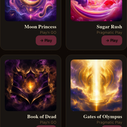
Moon Princess
Sugar Rush
Play’n GO
Pragmatic Play
Play →
Play →
Book of Dead
Gates of Olympus
Play’n GO
Pragmatic Play