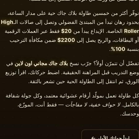
نوفّر أكثر من خمسين طاولة بلاك جاك حية على مدار الساعة،
بحدود رهان تبدأ من المبتدئ الفضولي وتصل إلى صالات الـ
High
Roller
الخاصة. الإيداع يبدأ من
20$
فقط عبر العملات الرقمية
أو البطاقات، والربح يصل إلى
2200$
ضمن مكافأة الترحيب
بنسبة
100%
.
تفضّل أن تتمرّن أولاً؟ جرّب نسخ
بلاك جاك مجاني اون لاين
في
وضع التدريب قبل المراهنة الحقيقية. اضبط حركاتك، اقرأ توزيع
الورق، ثم انتقل إلى الطاولة الحية حين تشعر بالثقة.
كل طاولة تعمل بمولّد أرقام عشوائية معتمد، وكل جولة شفافة
بالكامل.
لا حواف خفية، لا مفاجآت
— فقط أنت، الموزّع،
وحدسك.
←
ابدأ جولتك الأولى