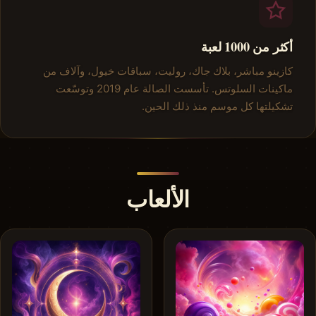
أكثر من 1000 لعبة
كازينو مباشر، بلاك جاك، روليت، سباقات خيول، وآلاف من
ماكينات السلوتس. تأسست الصالة عام 2019 وتوسّعت
تشكيلتها كل موسم منذ ذلك الحين.
الألعاب