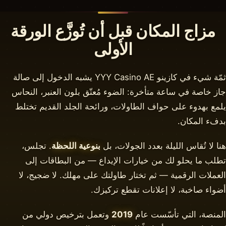
مزاج المكان قبل أن تُوزَّع الورقة
الأولى
ثمّة شيء في كازينو YYY Casino AE يشبه الدخول إلى صالة
جاز خاصة في ساعة متأخرة: الضوء مُعتّق بلون العنبر، النحاس
يلمع بهدوء على حواف الطاولات، ورائحة الجلد القديم تختلط
بدفء المكان.
هنا لا تُقاس الليلة بعدد الجولات، بل
بنوعية اللحظة
. تجلس،
تطلب ما يحلو لك من خيارات الإيداع — من البطاقات إلى
العملات الرقمية — ثم تختار طاولتك على مهلك. لا ضجيج، لا
أضواء صاخبة، لا إعلانات تقطع تركيزك.
المنصة، التي تأسّست عام
2019
وتعمل بترخيص دولي من