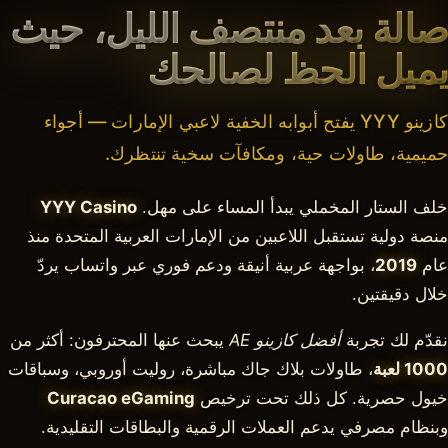
صالة بعد منتصف الليل، حيث
يميل الحظ لصالحك
كازينو YYY يفتح أبوابه الخفية لاعبي الإمارات — أجواء
حميمية، طاولات حية، ومكافآت سخية تنتظرك.
خلف الستار المخملي يبدأ المساء على مهل.
YYY Casino
منصة دولية تستقبل اللاعبين من الإمارات العربية المتحدة منذ
عام
2019
، بواجهة عربية أنيقة ودعم فوري عبر واتساب يردّ
خلال دقيقتين.
نقدّم لك تجربة
أفضل كازينو AE
يبحث عنها المحترفون: أكثر من
1000 لعبة
، طاولات بلاك جاك مباشرة، روليت أوروبي، وسباقات
خيول حصرية. كل ذلك تحت ترخيص
Curacao eGaming
وبنظام مصرفي يدعم العملات الرقمية والبطاقات التقليدية.