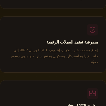
مصرفية تعتمد العملات الرقمية
إيداع وسحب عبر بيتكوين، إيثريوم، USDT وريبل XRP، إلى
جانب فيزا وماستركارد وسكريل ومتش بيتر، كلها بدون رسوم
خفيّة.
برنامج VIP استثنائي