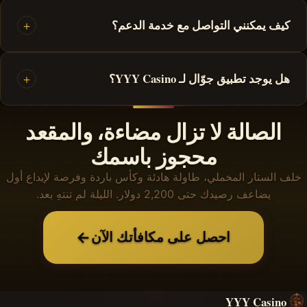
كيف يمكنني التواصل مع خدمة الدعم؟
+
هل يوجد تطبيق جوّال لـ YYY Casino؟
+
الصالة لا تزال مضاءة، والمقعد
محجوز باسمك
خلف الستار المخملي، طاولة هادئة وكأس باردة وفرصة لإيداع أول
يضاعف رصيدك حتى 2,200 دولار. الليلة لم تنتهِ بعد.
←
احصل على مكافأتك الآن
YYY Casino