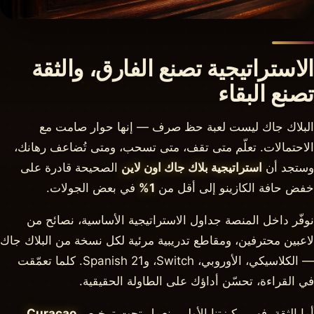
الاستراتيجية تصنع الفارق، والثقة
تصنع البقاء
البلاك جاك ليست لعبة حظ صرف — إنها حوار صامت مع
الاحتمالات. تعلّم متى تقف، متى تسحب، ومتى تُضاعف رهانك،
وستجد أن
استراتيجية بلاك جاك اون لاين
الصحيحة قادرة على
خفض حافة الكازينو إلى أقل من
1%
في بعض الجولات.
نوفّر داخل المنصة جداول الاستراتيجية الأساسية، نصائح من
لاعبين محترفين، ومقاطع تدريبية مرئية لكل نسخة من البلاك جاك
— الكلاسيكي، الأوروبي، Switch، وSpanish 21. كلما تعمّقت
في القراءة، تحسّن أداؤك على الطاولة الحقيقية.
أما الثقة، فهي ركيزتنا الأولى. نعمل تحت ترخيص
Curacao